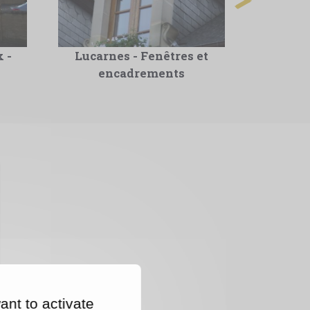
 -
Lucarnes - Fenêtres et
Blason
encadrements
Jar
ant to activate